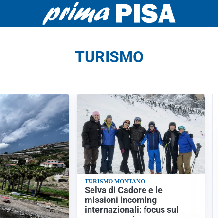
TURISMO
TURISMO MONTANO
Selva di Cadore e le
missioni incoming
internazionali: focus sul