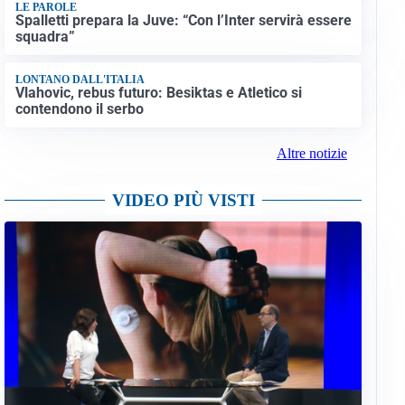
LE PAROLE
Spalletti prepara la Juve: “Con l’Inter servirà essere
squadra”
LONTANO DALL'ITALIA
Vlahovic, rebus futuro: Besiktas e Atletico si
contendono il serbo
Altre notizie
VIDEO PIÙ VISTI