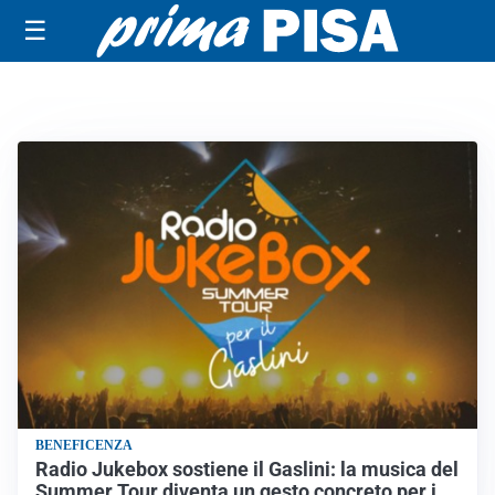
☰
BENEFICENZA
Radio Jukebox sostiene il Gaslini: la musica del
Summer Tour diventa un gesto concreto per i